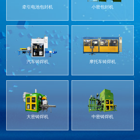
牵引电池包封机
小密包封机
汽车铸焊机
摩托车铸焊机
大密铸焊机
中密铸焊机